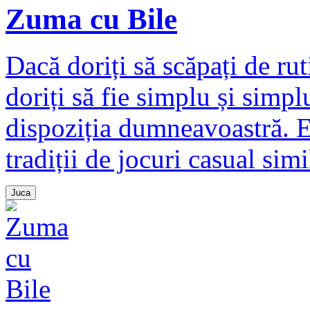
Zuma cu Bile
Dacă doriți să scăpați de ruti
doriți să fie simplu și simpl
dispoziția dumneavoastră. E
tradiții de jocuri casual simil
Juca