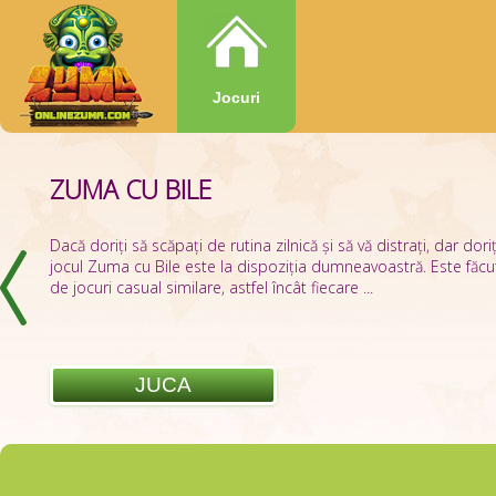
Jocuri
ZUMA CU BILE
ZUMBAR.IO
Dacă doriți să scăpați de rutina zilnică și să vă distrați, dar dori
jocul Zuma cu Bile este la dispoziția dumneavoastră. Este făcut
de jocuri casual similare, astfel încât fiecare ...
JUCA
JUCA