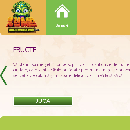
Jocuri
FRUCTE
VOOZ
Vă oferim să mergeți în univers, plin de mirosul dulce de fructe
Jucătorii, cărora le place să se simtă ca un adevărat erou și salva
ciudate, care sunt jucăriile preferate pentru maimuțele obrazni
vor dori cu siguranță un alt joc despre orașul atacat. Așadar, 
senzație de căldură și un soare delicat, dar nu vă lasă să vă ...
atenția asupra jocului VooZ, realizat în cele mai bune ...
JUCA
JUCA